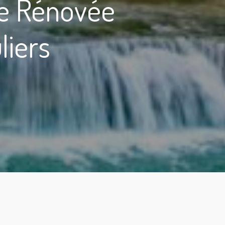
ue Rénovée
liers