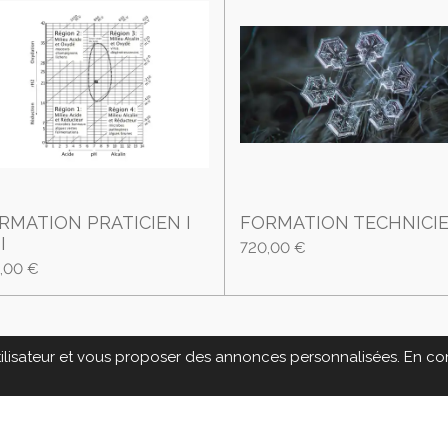
RMATION PRATICIEN I
FORMATION TECHNICI
I
720,00 €
,00 €
utilisateur et vous proposer des annonces personnalisées. En cont
ique.org